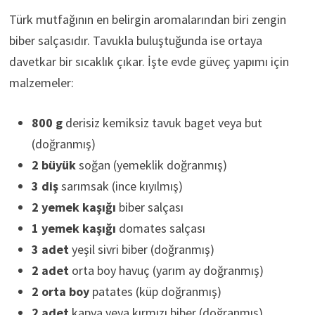
Türk mutfağının en belirgin aromalarından biri zengin
biber salçasıdır. Tavukla buluştuğunda ise ortaya
davetkar bir sıcaklık çıkar. İşte evde güveç yapımı için
malzemeler:
800 g
derisiz kemiksiz tavuk baget veya but
(doğranmış)
2 büyük
soğan (yemeklik doğranmış)
3 diş
sarımsak (ince kıyılmış)
2 yemek kaşığı
biber salçası
1 yemek kaşığı
domates salçası
3 adet
yeşil sivri biber (doğranmış)
2 adet
orta boy havuç (yarım ay doğranmış)
2 orta boy
patates (küp doğranmış)
2 adet
kapya veya kırmızı biber (doğranmış)