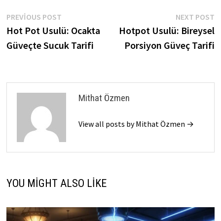
Yazı
Previous
N
PREVIOUS POST
NEXT POST
post:
p
Hot Pot Usulü: Ocakta
Hotpot Usulü: Bireysel
gezinmesi
Güveçte Sucuk Tarifi
Porsiyon Güveç Tarifi
Mithat Özmen
View all posts by Mithat Özmen →
YOU MIGHT ALSO LIKE