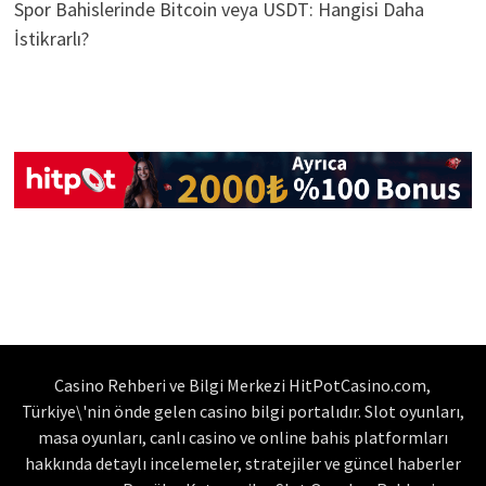
Spor Bahislerinde Bitcoin veya USDT: Hangisi Daha
İstikrarlı?
Casino Rehberi ve Bilgi Merkezi HitPotCasino.com,
Türkiye\'nin önde gelen casino bilgi portalıdır. Slot oyunları,
masa oyunları, canlı casino ve online bahis platformları
hakkında detaylı incelemeler, stratejiler ve güncel haberler