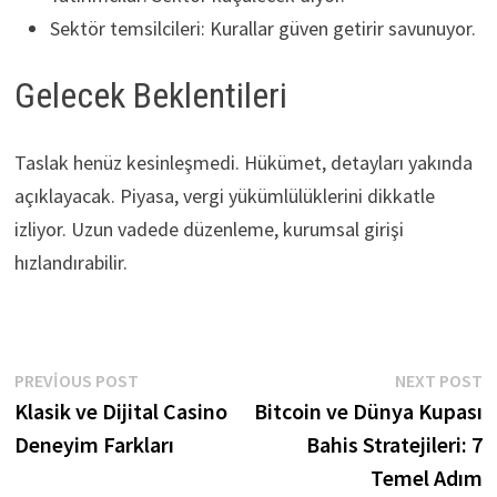
Sektör temsilcileri: Kurallar güven getirir savunuyor.
Gelecek Beklentileri
Taslak henüz kesinleşmedi. Hükümet, detayları yakında
açıklayacak. Piyasa, vergi yükümlülüklerini dikkatle
izliyor. Uzun vadede düzenleme, kurumsal girişi
hızlandırabilir.
Yazı
Previous
N
PREVIOUS POST
NEXT POST
post:
p
Klasik ve Dijital Casino
Bitcoin ve Dünya Kupası
gezinmesi
Deneyim Farkları
Bahis Stratejileri: 7
Temel Adım