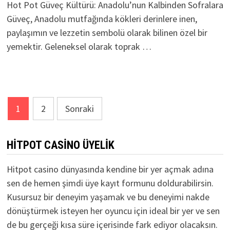
Hot Pot Güveç Kültürü: Anadolu’nun Kalbinden Sofralara
Güveç, Anadolu mutfağında kökleri derinlere inen,
paylaşımın ve lezzetin sembolü olarak bilinen özel bir
yemektir. Geleneksel olarak toprak …
Yazı
1
2
Sonraki
sayfalaması
HITPOT CASINO ÜYELIK
Hitpot casino
dünyasında kendine bir yer açmak adına
sen de hemen şimdi üye kayıt formunu doldurabilirsin.
Kusursuz bir deneyim yaşamak ve bu deneyimi nakde
dönüştürmek isteyen her oyuncu için ideal bir yer ve sen
de bu gerçeği kısa süre içerisinde fark ediyor olacaksın.