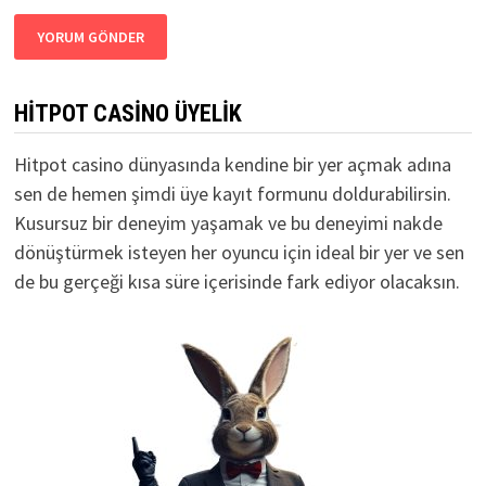
HITPOT CASINO ÜYELIK
Hitpot casino
dünyasında kendine bir yer açmak adına
sen de hemen şimdi üye kayıt formunu doldurabilirsin.
Kusursuz bir deneyim yaşamak ve bu deneyimi nakde
dönüştürmek isteyen her oyuncu için ideal bir yer ve sen
de bu gerçeği kısa süre içerisinde fark ediyor olacaksın.