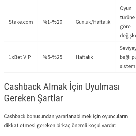
Oyun
türüne
Stake.com
%1-%20
Günlük/Haftalık
göre
değişk
Seviye
1xBet VIP
%5-%25
Haftalık
bağlı p
sistem
Cashback Almak İçin Uyulması
Gereken Şartlar
Cashback bonusundan yararlanabilmek için oyuncuların
dikkat etmesi gereken birkaç önemli koşul vardır: