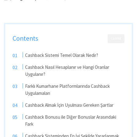
Contents
CLOSE
Cashback Sistemi Temel Olarak Nedir?
Cashback Nasıl Hesaplanır ve Hangi Oranlar
Uygulanır?
Farklı Kumarhane Platformlarında Cashback
Uygulamaları
Cashback Almak İçin Uyulması Gereken Şartlar
Cashback Bonusu ile Diğer Bonuslar Arasındaki
Fark
Cashback Sisteminden En İyi Şekilde Yararlanmak