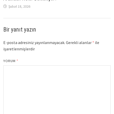
Şubat 18, 2026
Bir yanıt yazın
E-posta adresiniz yayınlanmayacak.
Gerekli alanlar
*
ile
işaretlenmişlerdir
YORUM
*