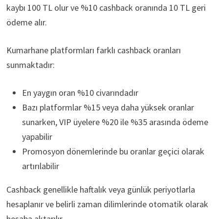
kaybı 100 TL olur ve %10 cashback oranında 10 TL geri
ödeme alır.
Kumarhane platformları farklı cashback oranları
sunmaktadır:
En yaygın oran %10 civarındadır
Bazı platformlar %15 veya daha yüksek oranlar
sunarken, VIP üyelere %20 ile %35 arasında ödeme
yapabilir
Promosyon dönemlerinde bu oranlar geçici olarak
artırılabilir
Cashback genellikle haftalık veya günlük periyotlarla
hesaplanır ve belirli zaman dilimlerinde otomatik olarak
hesaba aktarılır.