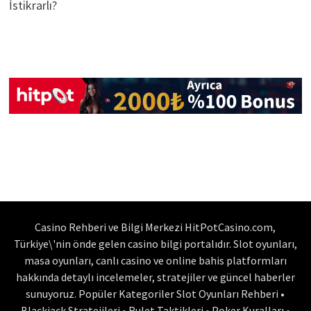
İstikrarlı?
Casino Rehberi ve Bilgi Merkezi HitPotCasino.com,
Türkiye\'nin önde gelen casino bilgi portalıdır. Slot oyunları,
masa oyunları, canlı casino ve online bahis platformları
hakkında detaylı incelemeler, stratejiler ve güncel haberler
sunuyoruz. Popüler Kategoriler Slot Oyunları Rehberi •
Blackjack Stratejileri • Rulet Taktikleri • Poker Kuralları •