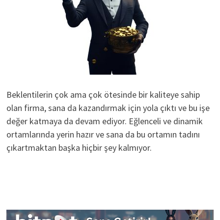
Beklentilerin çok ama çok ötesinde bir kaliteye sahip
olan firma, sana da kazandırmak için yola çıktı ve bu işe
değer katmaya da devam ediyor. Eğlenceli ve dinamik
ortamlarında yerin hazır ve sana da bu ortamın tadını
çıkartmaktan başka hiçbir şey kalmıyor.