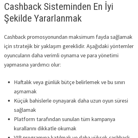
Cashback Sisteminden En İyi
Şekilde Yararlanmak
Cashback promosyonundan maksimum fayda sağlamak
için stratejik bir yaklaşım gereklidir. Aşağıdaki yöntemler
oyuncuların daha verimli oynama ve para yönetimi
yapmasına yardımcı olur:
Haftalık veya günlük bütçe belirlemek ve bu sınırı
aşmamak
Küçük bahislerle oynayarak daha uzun oyun süresi
sağlamak
Platform tarafından sunulan tüm kampanya
kurallarını dikkatle okumak
VIP programına katılmak ve daha yüksek cashback