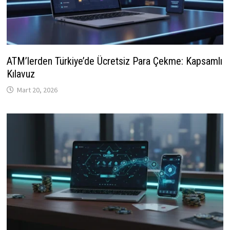
ATM’lerden Türkiye’de Ücretsiz Para Çekme: Kapsamlı
Kılavuz
Mart 20, 2026