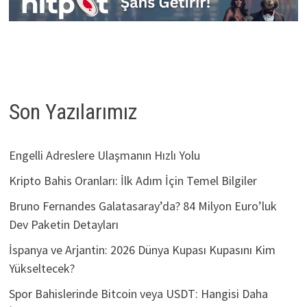
Son Yazılarımız
Engelli Adreslere Ulaşmanın Hızlı Yolu
Kripto Bahis Oranları: İlk Adım İçin Temel Bilgiler
Bruno Fernandes Galatasaray’da? 84 Milyon Euro’luk
Dev Paketin Detayları
İspanya ve Arjantin: 2026 Dünya Kupası Kupasını Kim
Yükseltecek?
Spor Bahislerinde Bitcoin veya USDT: Hangisi Daha