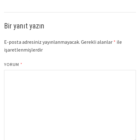
Bir yanıt yazın
E-posta adresiniz yayınlanmayacak.
Gerekli alanlar
*
ile
işaretlenmişlerdir
YORUM
*