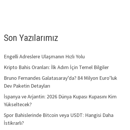
Son Yazılarımız
Engelli Adreslere Ulaşmanın Hızlı Yolu
Kripto Bahis Oranları: İlk Adım İçin Temel Bilgiler
Bruno Fernandes Galatasaray’da? 84 Milyon Euro’luk
Dev Paketin Detayları
İspanya ve Arjantin: 2026 Dünya Kupası Kupasını Kim
Yükseltecek?
Spor Bahislerinde Bitcoin veya USDT: Hangisi Daha
İstikrarlı?