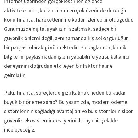
İnternet üzerinden gerçekleştirilen eğlence
aktivitelerinde, kullanıcıların en çok üzerinde durduğu
konu finansal hareketlerin ne kadar izlenebilir olduğudur.
Günümüzde dijital ayak izini azaltmak, sadece bir
güvenlik önlemi değil, aynı zamanda kişisel özgürlüğün
bir parçası olarak görülmektedir. Bu bağlamda, kimlik
bilgilerini paylaşmadan işlem yapabilme yetisi, kullanıcı
deneyimini doğrudan etkileyen bir faktör haline
gelmiştir.
Peki, finansal süreçlerde gizli kalmak neden bu kadar
büyük bir öneme sahip? Bu yazımızda, modern ödeme
sistemlerinin sağladığı avantajları ve bu sistemlerin siber
güvenlik ekosistemindeki yerini detaylı bir şekilde
inceleyeceğiz.