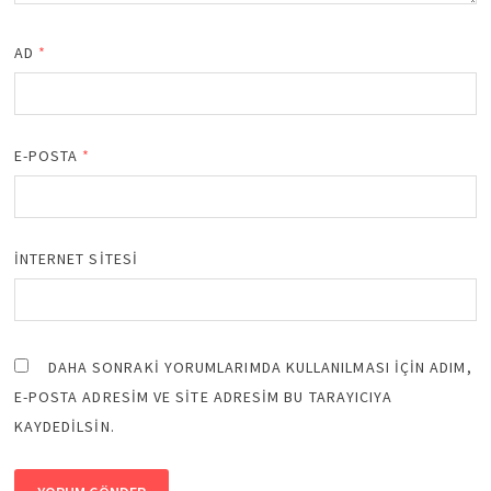
AD
*
E-POSTA
*
İNTERNET SITESI
DAHA SONRAKI YORUMLARIMDA KULLANILMASI IÇIN ADIM,
E-POSTA ADRESIM VE SITE ADRESIM BU TARAYICIYA
KAYDEDILSIN.