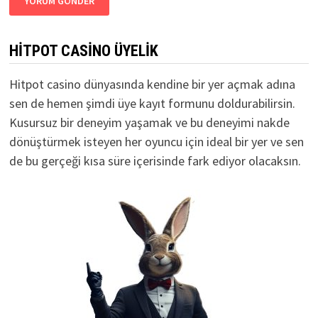
HITPOT CASINO ÜYELIK
Hitpot casino
dünyasında kendine bir yer açmak adına
sen de hemen şimdi üye kayıt formunu doldurabilirsin.
Kusursuz bir deneyim yaşamak ve bu deneyimi nakde
dönüştürmek isteyen her oyuncu için ideal bir yer ve sen
de bu gerçeği kısa süre içerisinde fark ediyor olacaksın.