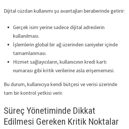
Dijital cüzdan kullanımı şu avantajları beraberinde getirir:
Gerçek isim yerine sadece dijital adreslerin
kullanılması.
İşlemlerin global bir ağ üzerinden saniyeler içinde
tamamlanması.
Hizmet sağlayıcıların, kullanıcının kredi kartı
numarası gibi kritik verilerine asla erişememesi.
Bu durum, kullanıcıya kendi bütçesi ve verisi üzerinde
tam bir kontrol yetkisi verir.
Süreç Yönetiminde Dikkat
Edilmesi Gereken Kritik Noktalar