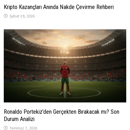
Kripto Kazançları Anında Nakde Çevirme Rehberi
Şubat 19, 2026
Ronaldo Portekiz’den Gerçekten Bırakacak mı? Son
Durum Analizi
Temmuz 7, 2026