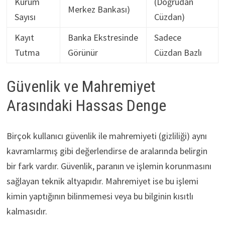
Kurum
(Doğrudan
Merkez Bankası)
Sayısı
Cüzdan)
Kayıt
Banka Ekstresinde
Sadece
Tutma
Görünür
Cüzdan Bazlı
Güvenlik ve Mahremiyet
Arasındaki Hassas Denge
Birçok kullanıcı güvenlik ile mahremiyeti (gizliliği) aynı
kavramlarmış gibi değerlendirse de aralarında belirgin
bir fark vardır. Güvenlik, paranın ve işlemin korunmasını
sağlayan teknik altyapıdır. Mahremiyet ise bu işlemi
kimin yaptığının bilinmemesi veya bu bilginin kısıtlı
kalmasıdır.